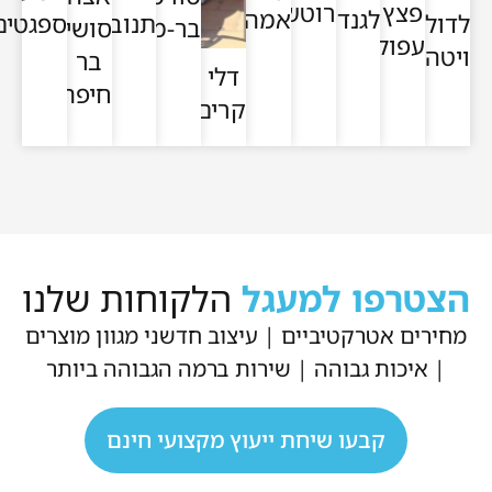
פצץ
רוטשילד
לגנדה
אמה
לדולצה
תנובות
ספגטים
בר-מסעדה
סושי
עפולה
ויטה
בר
דלי
חיפה
קרים
הצטרפו למעגל
הלקוחות שלנו
מחירים אטרקטיביים | עיצוב חדשני מגוון מוצרים
| איכות גבוהה | שירות ברמה הגבוהה ביותר
קבעו שיחת ייעוץ מקצועי חינם