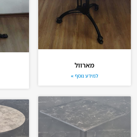
מארוול
למידע נוסף »