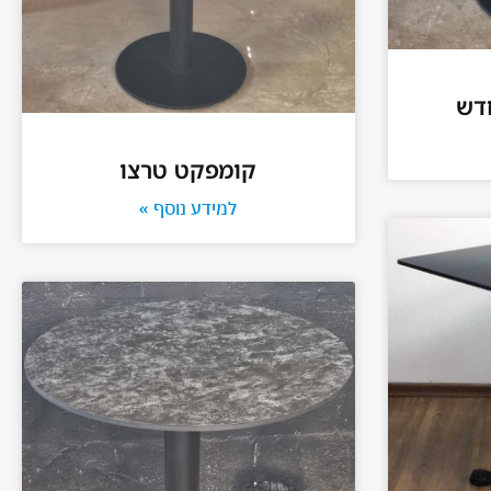
דש
קומפקט טרצו
למידע נוסף »