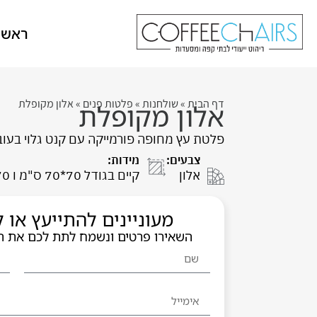
ראשי
דף הבית
»
שולחנות
»
פלטות פנים
»
אלון מקופלת
אלון מקופלת
פלטת עץ מחופה פורמייקה עם קנט גלוי בעובי 4 ס"מ. מיועד לתנאי פנ
צבעים:
מידות:
אלון
קיים בגודל 70*70 ס"מ ו 70*120 ס"מ
מעוניינים להתייעץ או
השאירו פרטים ונשמח לתת לכם את 